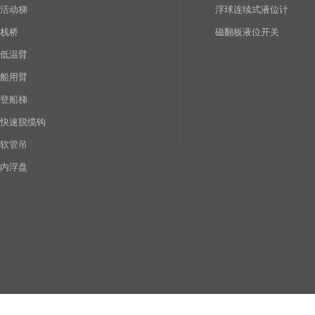
活动梯
浮球连续式液位计
栈桥
磁翻板液位开关
低温臂
船用臂
登船梯
快速脱缆钩
软管吊
内浮盘