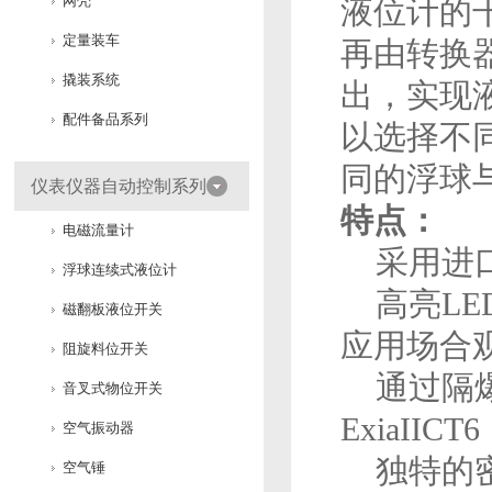
网壳
液位计的
定量装车
再由转换器
撬装系统
出，实现
配件备品系列
以选择不
同的浮球
仪表仪器自动控制系列
特点：
电磁流量计
采用进口
浮球连续式液位计
高亮LE
磁翻板液位开关
应用场合
阻旋料位开关
通过隔爆和
音叉式物位开关
ExiaIICT
空气振动器
独特的密封
空气锤