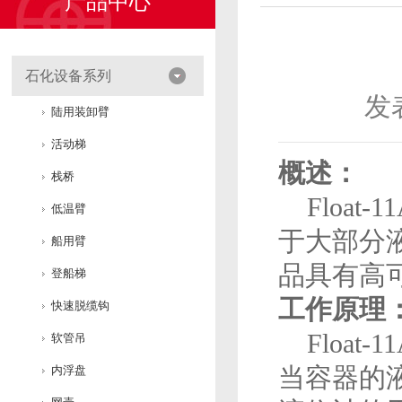
产品中心
石化设备系列
发表
陆用装卸臂
活动梯
概述：
栈桥
Float
低温臂
于大部分
船用臂
品具有高
登船梯
工作原理
快速脱缆钩
Float
软管吊
当容器的
内浮盘