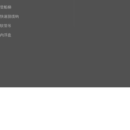
登船梯
快速脱缆钩
软管吊
内浮盘