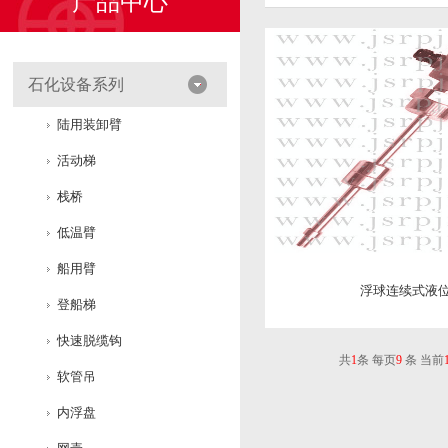
产品中心
石化设备系列
陆用装卸臂
活动梯
栈桥
低温臂
船用臂
浮球连续式液
登船梯
快速脱缆钩
共
1
条 每页
9
条 当前
软管吊
内浮盘