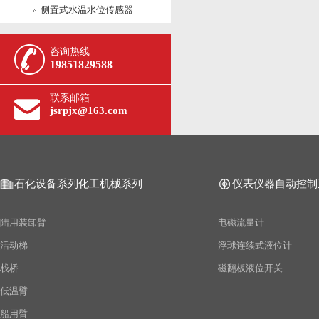
侧置式水温水位传感器
咨询热线
19851829588
联系邮箱
jsrpjx@163.com
石化设备系列
化工机械系列
仪表仪器自动控制
陆用装卸臂
电磁流量计
活动梯
浮球连续式液位计
栈桥
磁翻板液位开关
低温臂
船用臂